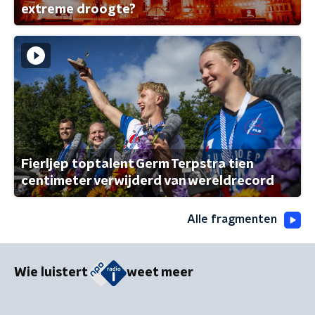
extreme droogte?
Fierljep toptalent Germ Terpstra tien
centimeter verwijderd van wereldrecord
Alle fragmenten
Wie luistert
weet meer