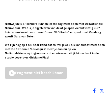
31 maart 2017 09:30 - 12:00
Nieuwsjunks & -kenners kunnen iedere dag meespelen met De Nationale
Nieuwsquiz. Wat is je bijgebleven van de afgelopen vierentwintig uur?
Luister om kwart voor twaalf naar NPO Radio1 en speel mee! Vandaag
speelt Sara van Delen.
We zijn nog op zoek naar kandidaten! Wil je ook als kandidaat meespelen
met De Nationale Nieuwsquiz? Geef je dan nu op via
NationaleNieuwsquiz@kro-ncrv.nl en wie weet zit jij binnenkort in de
studio tegenover Ghislaine Plag!
Fragment niet beschikbaar