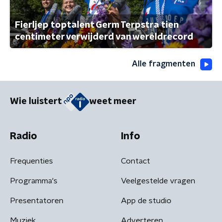
Fierljep toptalent Germ Terpstra tien
centimeter verwijderd van wereldrecord
Alle fragmenten
Wie luistert
weet meer
Radio
Info
Frequenties
Contact
Programma's
Veelgestelde vragen
Presentatoren
App de studio
Muziek
Adverteren