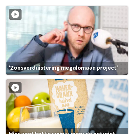
'Zonsverduistering megalomaan project'