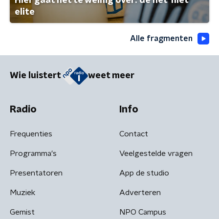
Hier gaat het te weinig over: de net-niet
elite
Alle fragmenten
Wie luistert
weet meer
Radio
Info
Frequenties
Contact
Programma's
Veelgestelde vragen
Presentatoren
App de studio
Muziek
Adverteren
Gemist
NPO Campus