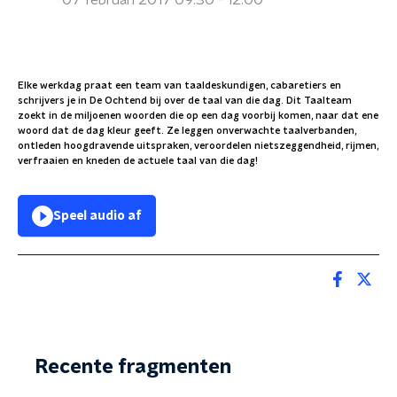
07 februari 2017 09:30 - 12:00
Elke werkdag praat een team van taaldeskundigen, cabaretiers en
schrijvers je in De Ochtend bij over de taal van die dag. Dit Taalteam
zoekt in de miljoenen woorden die op een dag voorbij komen, naar dat ene
woord dat de dag kleur geeft. Ze leggen onverwachte taalverbanden,
ontleden hoogdravende uitspraken, veroordelen nietszeggendheid, rijmen,
verfraaien en kneden de actuele taal van die dag!
Speel audio af
Recente fragmenten