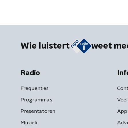
Wie luistert
weet me
Radio
Inf
Frequenties
Cont
Programma's
Veel
Presentatoren
App 
Muziek
Adv