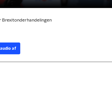
er Brexitonderhandelingen
 audio af