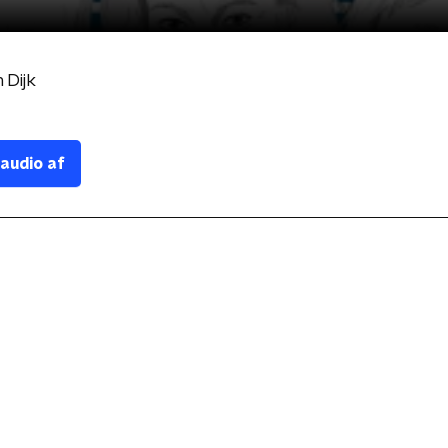
 Dijk
 audio af