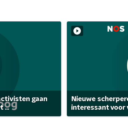
activisten gaan
Nieuwe scherpere
...
interessant voor