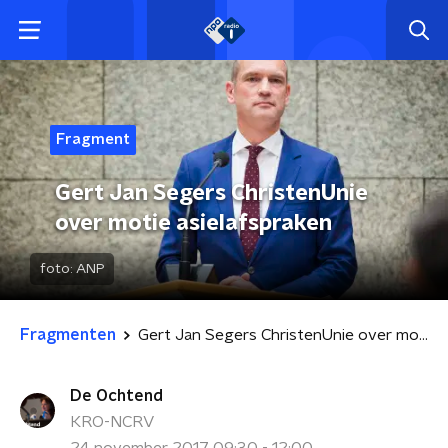
Fragment
Gert Jan Segers ChristenUnie
over motie asielafspraken
foto:
ANP
Fragmenten
Gert Jan Segers ChristenUnie over motie asielafspraken
De Ochtend
KRO-NCRV