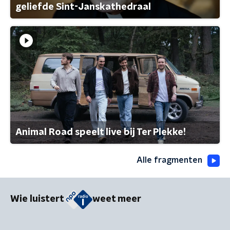
geliefde Sint-Janskathedraal
Animal Road speelt live bij Ter Plekke!
Alle fragmenten
Wie luistert
weet meer