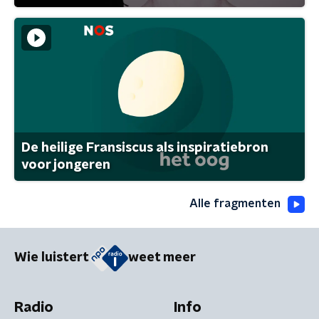
De heilige Fransiscus als inspiratiebron
voor jongeren
Alle fragmenten
Wie luistert
weet meer
Radio
Info