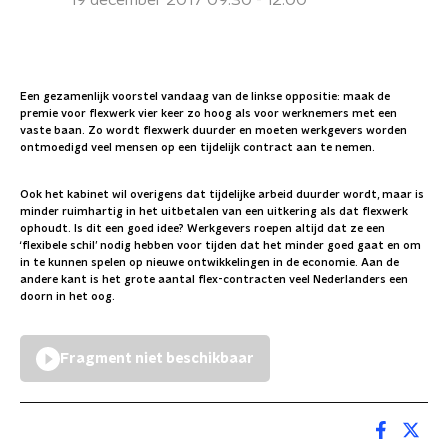
19 december 2017 09:30 - 12:00
Een gezamenlijk voorstel vandaag van de linkse oppositie: maak de
premie voor flexwerk vier keer zo hoog als voor werknemers met een
vaste baan. Zo wordt flexwerk duurder en moeten werkgevers worden
ontmoedigd veel mensen op een tijdelijk contract aan te nemen.
Ook het kabinet wil overigens dat tijdelijke arbeid duurder wordt, maar is
minder ruimhartig in het uitbetalen van een uitkering als dat flexwerk
ophoudt. Is dit een goed idee? Werkgevers roepen altijd dat ze een
‘flexibele schil’ nodig hebben voor tijden dat het minder goed gaat en om
in te kunnen spelen op nieuwe ontwikkelingen in de economie. Aan de
andere kant is het grote aantal flex-contracten veel Nederlanders een
doorn in het oog.
Fragment niet beschikbaar