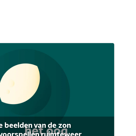
 beelden van de zon
 voorspellen ruimteweer