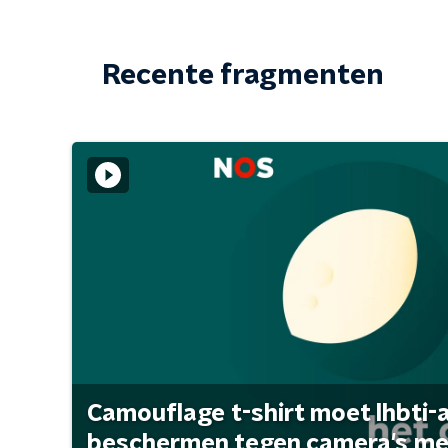
Recente fragmenten
Camouflage t-shirt moet lhbti-
beschermen tegen camera's met 