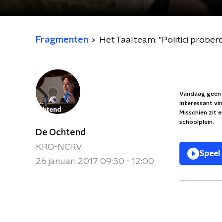
Fragmenten
Het Taalteam: ''Politici prober
Vandaag geen 
interessant vin
Misschien zit 
schoolplein.
De Ochtend
KRO-NCRV
Speel
26 januari 2017 09:30 - 12:00