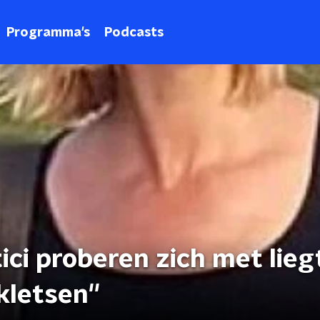
Programma's
Podcasts
tici proberen zich met lieg
kletsen''