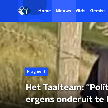
Home
Nieuws
Gids
Gemist
Fragment
Het Taalteam: ''Poli
ergens onderuit te 