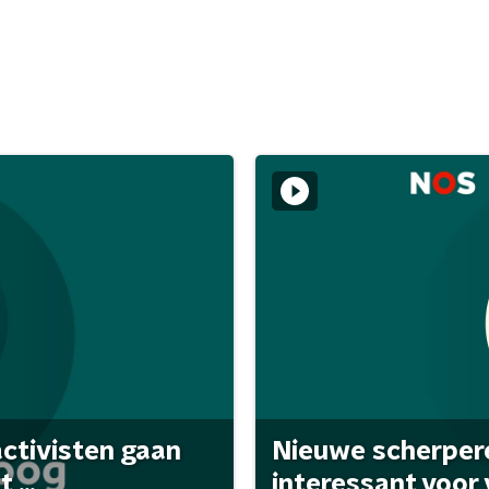
activisten gaan
Nieuwe scherpere
...
interessant voor