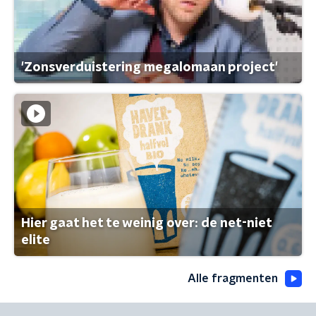
'Zonsverduistering megalomaan project'
Hier gaat het te weinig over: de net-niet
elite
Alle fragmenten