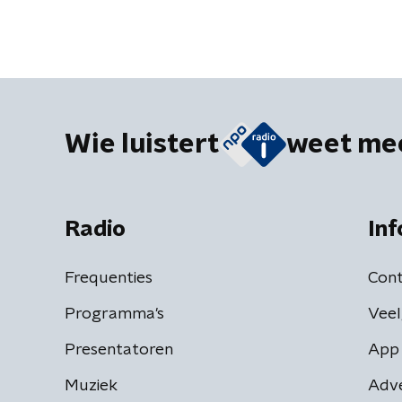
Wie luistert
weet me
Radio
Inf
Frequenties
Cont
Programma's
Veel
Presentatoren
App 
Muziek
Adv