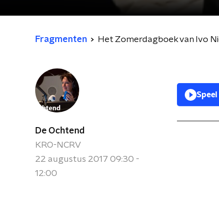
Fragmenten
Het Zomerdagboek van Ivo N
Speel
De Ochtend
KRO-NCRV
22 augustus 2017 09:30 -
12:00