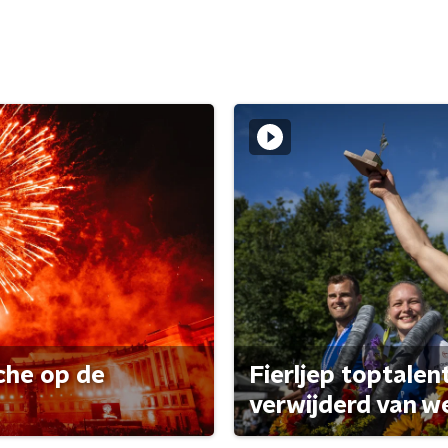
che op de
Fierljep toptalen
verwijderd van w