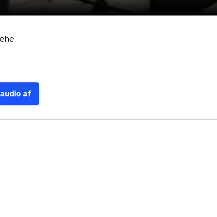
iehe
 audio af