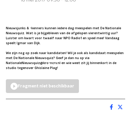
16 mei 2017 09:30 - 12:00
Nieuwsjunks & -kenners kunnen iedere dag meespelen met De Nationale
Nieuwsquiz. Wat is je bijgebleven van de afgelopen vierentwintig uur?
Luister om kwart voor twaalf naar NPO Radio1 en speel mee! Vandaag
speelt Igmar van Dijk.
We zijn nog op zoek naar kandidaten! Wil je ook als kandidaat meespelen
met De Nationale Nieuwsquiz? Geef je dan nu op via
NationaleNieuwsquiz@kro-ncrv.nl en wie weet zit jij binnenkort in de
studio tegenover Ghislaine Plag!
Fragment niet beschikbaar