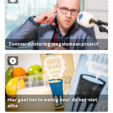
'Zonsverduistering megalomaan project'
Hier gaat het te weinig over: de net-niet
elite