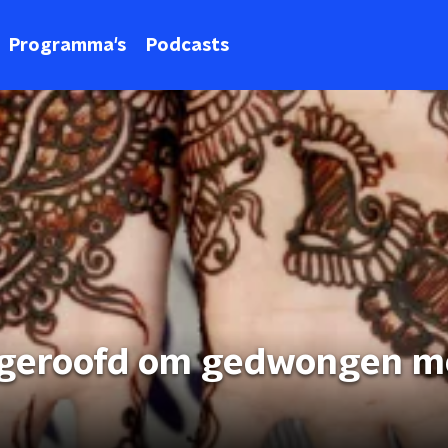
Programma's
Podcasts
n geroofd om gedwongen m