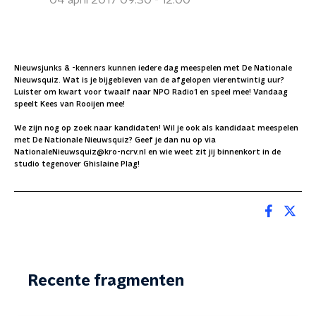
04 april 2017 09:30 - 12:00
Nieuwsjunks & -kenners kunnen iedere dag meespelen met De Nationale
Nieuwsquiz. Wat is je bijgebleven van de afgelopen vierentwintig uur?
Luister om kwart voor twaalf naar NPO Radio1 en speel mee! Vandaag
speelt Kees van Rooijen mee!
We zijn nog op zoek naar kandidaten! Wil je ook als kandidaat meespelen
met De Nationale Nieuwsquiz? Geef je dan nu op via
NationaleNieuwsquiz@kro-ncrv.nl en wie weet zit jij binnenkort in de
studio tegenover Ghislaine Plag!
Recente fragmenten