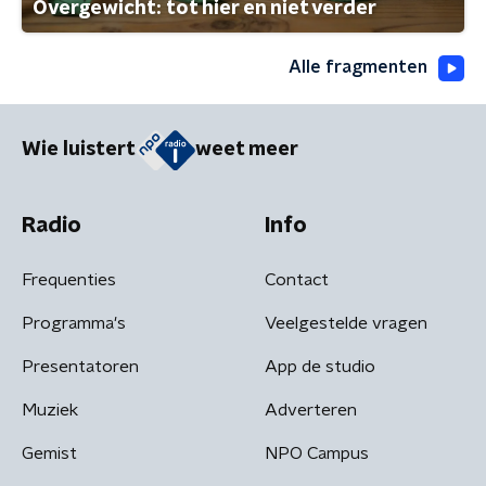
Overgewicht: tot hier en niet verder
Alle fragmenten
Wie luistert
weet meer
Radio
Info
Frequenties
Contact
Programma's
Veelgestelde vragen
Presentatoren
App de studio
Muziek
Adverteren
Gemist
NPO Campus