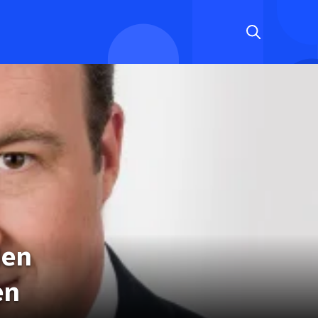
den
en