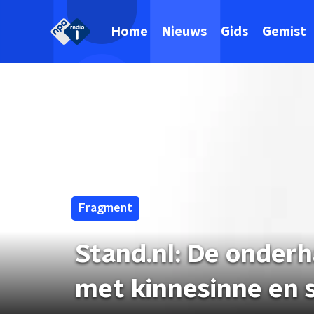
Home
Nieuws
Gids
Gemist
Fragment
Stand.nl: De onde
met kinnesinne en 