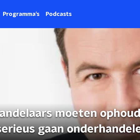
Programma's
Podcasts
rhandelaars moeten ophou
serieus gaan onderhandel