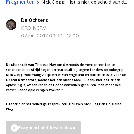
Fragmenten
Nick Clegg: 'Het is niet de schuld van de mensenrechten dat deze aanslagen zijn gebeurd'
De Ochtend
KRO-NCRV
07 juni 2017 09:30 - 12:00
De uitspraak van Theresa May om desnoods de mensenrechten te
schenden in de strijd tegen terreur stuit bij tegenstanders op onbegrip.
Nick Clegg, voormalig vicepremier van Engeland en parlementslid voor de
Liberal Democrats, noemt het een slecht idee. “Ik denk niet dat er een
oplossing is, of een reden dat deze aanvallen gebeuren. Men moet veel
verschillende oplossingen zoeken.”
Luister hier het volledige gesprek terug tussen Nick Clegg en Ghislaine
Plag.
Fragment niet beschikbaar