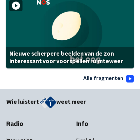
Nieuwe scherpere beelden van de zon
interessant voor voorspellen ruimteweer
Alle fragmenten
Wie luistert
weet meer
Radio
Info
Frequenties
Contact