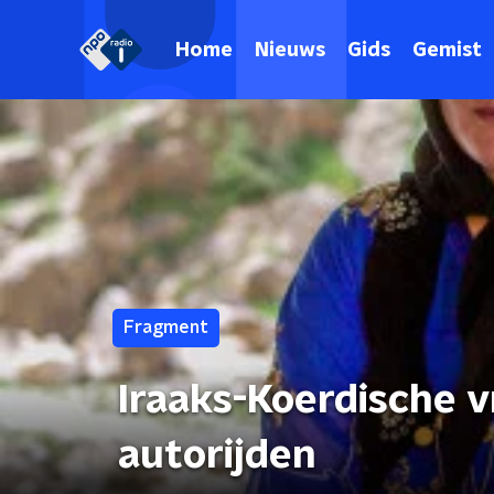
Home
Nieuws
Gids
Gemist
Fragment
Iraaks-Koerdische v
autorijden