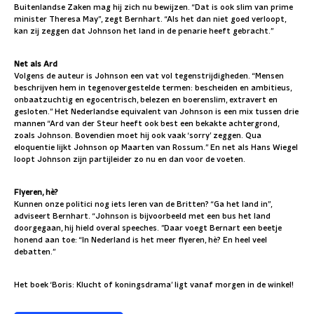
Buitenlandse Zaken mag hij zich nu bewijzen. “Dat is ook slim van prime
minister Theresa May”, zegt Bernhart. “Als het dan niet goed verloopt,
kan zij zeggen dat Johnson het land in de penarie heeft gebracht.”
Net als Ard
Volgens de auteur is Johnson een vat vol tegenstrijdigheden. “Mensen
beschrijven hem in tegenovergestelde termen: bescheiden en ambitieus,
onbaatzuchtig en egocentrisch, belezen en boerenslim, extravert en
gesloten.” Het Nederlandse equivalent van Johnson is een mix tussen drie
mannen “Ard van der Steur heeft ook best een bekakte achtergrond,
zoals Johnson. Bovendien moet hij ook vaak ‘sorry’ zeggen. Qua
eloquentie lijkt Johnson op Maarten van Rossum.” En net als Hans Wiegel
loopt Johnson zijn partijleider zo nu en dan voor de voeten.
Flyeren,
hè?
Kunnen onze politici nog iets leren van de Britten? “Ga het land in”,
adviseert Bernhart. “Johnson is bijvoorbeeld met een bus het land
doorgegaan, hij hield overal speeches. ”Daar voegt Bernart een beetje
honend aan toe: “In Nederland is het meer flyeren, hè? En heel veel
debatten.”
Het boek ‘Boris: Klucht of koningsdrama’ ligt vanaf morgen in de winkel!