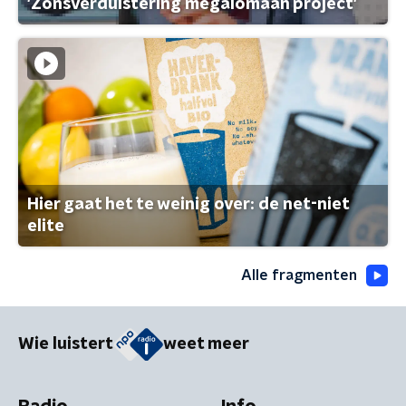
'Zonsverduistering megalomaan project'
Hier gaat het te weinig over: de net-niet
elite
Alle fragmenten
Wie luistert
weet meer