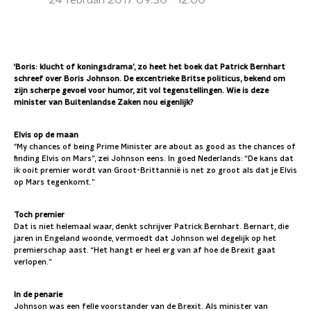
24 februari 2017 09:30 - 12:00
‘Boris: klucht of koningsdrama’, zo heet het boek dat Patrick Bernhart
schreef over Boris Johnson. De excentrieke Britse politicus, bekend om
zijn scherpe gevoel voor humor, zit vol tegenstellingen. Wie is deze
minister van Buitenlandse Zaken nou eigenlijk?
Elvis op de maan
"My chances of being Prime Minister are about as good as the chances of
finding Elvis on Mars”, zei Johnson eens.
In goed Nederlands: “De kans dat
ik ooit premier wordt van Groot-Brittannië is net zo groot als dat je Elvis
op Mars tegenkomt.”
Toch premier
Dat is niet helemaal waar, denkt schrijver Patrick Bernhart. Bernart, die
jaren in Engeland woonde, vermoedt dat Johnson wel degelijk op het
premierschap aast. “Het hangt er heel erg van af hoe de Brexit gaat
verlopen.”
In de penarie
Johnson was een felle voorstander van de Brexit. Als minister van