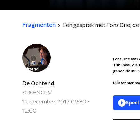
Fragmenten
Een gesprek met Fons Orie; de
Fons Orie was 
Tribunaal, die
genocide in Sr
De Ochtend
Luister hier na
KRO-NCRV
12 december 2017 09:30 -
Speel
12:00