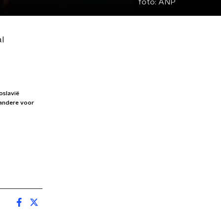
foto:
ANP
al
oslavië
 andere voor