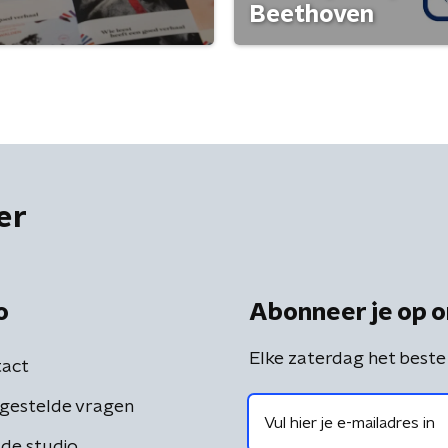
Beethoven
er
o
Abonneer je op o
Elke zaterdag het beste
act
gestelde vragen
de studio