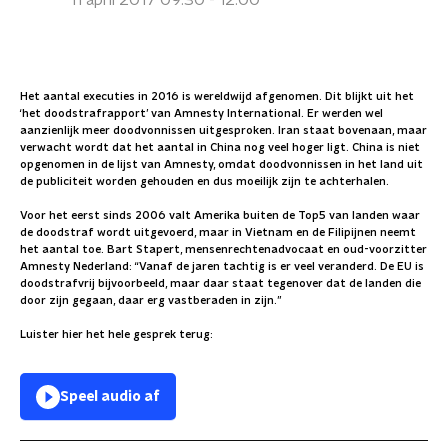
11 april 2017 09:30 - 12:00
Het aantal executies in 2016 is wereldwijd afgenomen. Dit blijkt uit het
‘het doodstrafrapport’ van Amnesty International. Er werden wel
aanzienlijk meer doodvonnissen uitgesproken. Iran staat bovenaan, maar
verwacht wordt dat het aantal in China nog veel hoger ligt. China is niet
opgenomen in de lijst van Amnesty, omdat doodvonnissen in het land uit
de publiciteit worden gehouden en dus moeilijk zijn te achterhalen.
Voor het eerst sinds 2006 valt Amerika buiten de Top5 van landen waar
de doodstraf wordt uitgevoerd, maar in Vietnam en de Filipijnen neemt
het aantal toe. Bart Stapert, mensenrechtenadvocaat en oud-voorzitter
Amnesty Nederland: “Vanaf de jaren tachtig is er veel veranderd. De EU is
doodstrafvrij bijvoorbeeld, maar daar staat tegenover dat de landen die
door zijn gegaan, daar erg vastberaden in zijn.”
Luister hier het hele gesprek terug:
Speel audio af