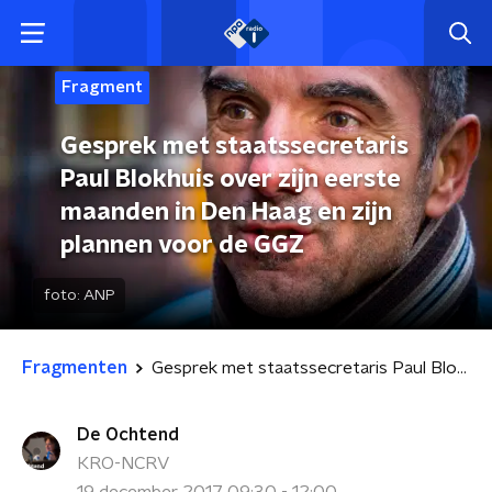
Fragment
Gesprek met staatssecretaris
Paul Blokhuis over zijn eerste
maanden in Den Haag en zijn
plannen voor de GGZ
foto:
ANP
Fragmenten
Gesprek met staatssecretaris Paul Blokhuis over zijn eerste maanden in Den Haag en zijn plannen voor de GGZ
De Ochtend
KRO-NCRV