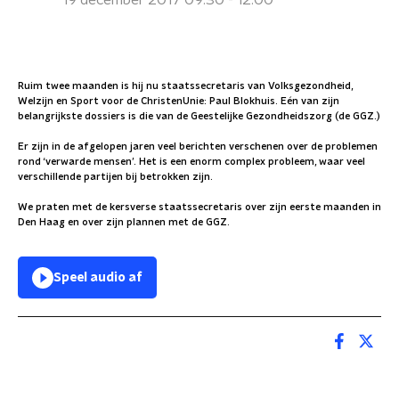
19 december 2017 09:30 - 12:00
Ruim twee maanden is hij nu staatssecretaris van Volksgezondheid,
Welzijn en Sport voor de ChristenUnie: Paul Blokhuis. Eén van zijn
belangrijkste dossiers is die van de Geestelijke Gezondheidszorg (de GGZ.)
Er zijn in de afgelopen jaren veel berichten verschenen over de problemen
rond ‘verwarde mensen’. Het is een enorm complex probleem, waar veel
verschillende partijen bij betrokken zijn.
We praten met de kersverse staatssecretaris over zijn eerste maanden in
Den Haag en over zijn plannen met de GGZ.
Speel audio af