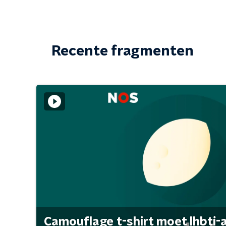
Recente fragmenten
Camouflage t-shirt moet lhbti-