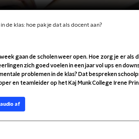
 de klas: hoe pak je dat als docent aan?
week gaan de scholen weer open. Hoe zorg je er als 
eerlingen zich goed voelen in een jaar vol ups en down
 mentale problemen in de klas? Dat bespreken school
pper en
teamleider op het Kaj Munk College Irene Prin
 audio af