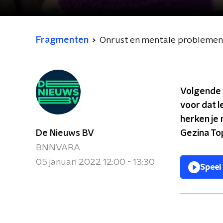
Fragmenten
Onrust en mentale problemen in
Volgende 
voor dat l
herken je
De Nieuws BV
Gezina To
BNNVARA
05 januari 2022 12:00 - 13:30
Speel