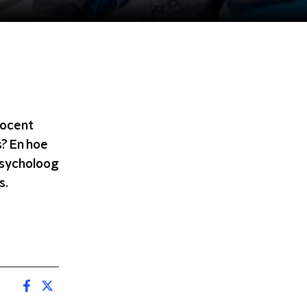
docent
s? En hoe
psycholoog
s.