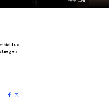
foto:
ANP
e hield de
rateeg en