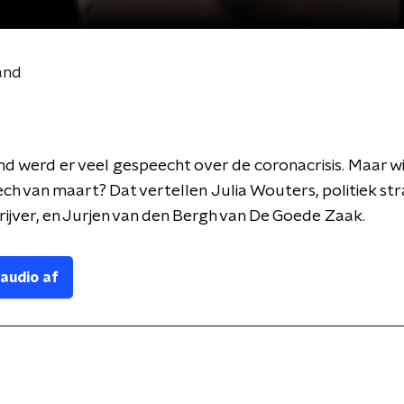
and
 werd er veel gespeecht over de coronacrisis. Maar wi
ech van maart? Dat vertellen
Julia Wouters, politiek st
ijver, en Jurjen van den Bergh van De Goede Zaak.
 audio af