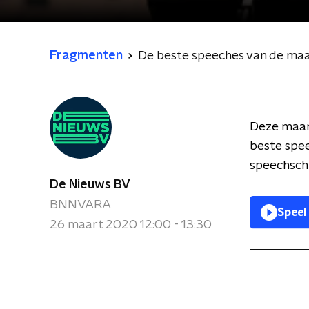
Fragmenten
De beste speeches van de ma
Deze maand
beste spe
speechschr
De Nieuws BV
BNNVARA
Speel
26 maart 2020 12:00 - 13:30