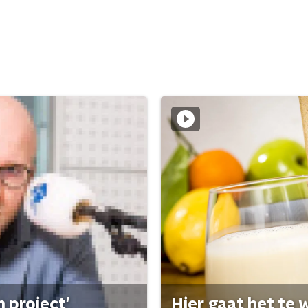
 project'
Hier gaat het te w