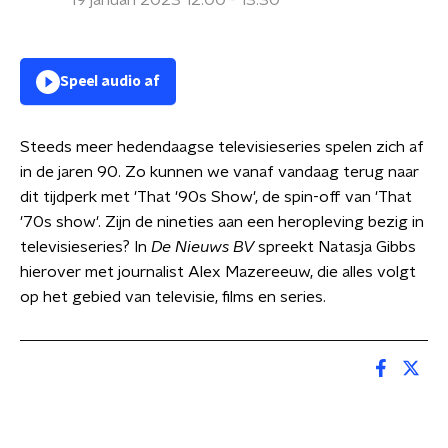
19 januari 2023 12:00 - 13:30
Speel audio af
Steeds meer hedendaagse televisieseries spelen zich af
in de jaren 90. Zo kunnen we vanaf vandaag terug naar
dit tijdperk met 'That '90s Show', de spin-off van 'That
'70s show'. Zijn de nineties aan een heropleving bezig in
televisieseries? In
De Nieuws BV
spreekt Natasja Gibbs
hierover met journalist Alex Mazereeuw, die alles volgt
op het gebied van televisie, films en series.