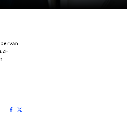
nder van
oud-
n