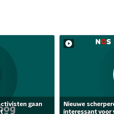
activisten gaan
Nieuwe scherpere
...
interessant voor