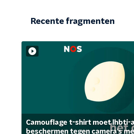
Recente fragmenten
Camouflage t-shirt moet lhbti-
beschermen tegen camera's met 