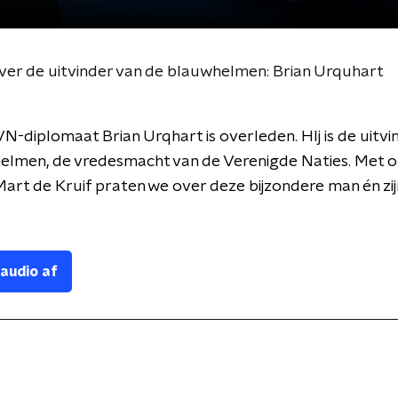
ver de uitvinder van de blauwhelmen: Brian Urquhart
VN-diplomaat Brian Urqhart is overleden. HIj is de uitvi
elmen, de vredesmacht van de Verenigde Naties. Met 
art de Kruif praten we over deze bijzondere man én zij
 audio af