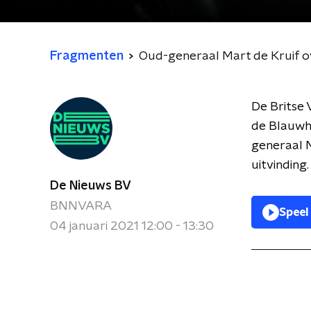
Fragmenten
Oud-generaal Mart de Kruif o
De Britse 
de Blauwh
generaal M
uitvinding.
De Nieuws BV
BNNVARA
Speel
04 januari 2021 12:00 - 13:30