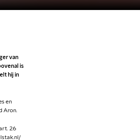
nger van
ovenal is
t hij in
es en
d Aron.
art. 26
lstak.nl/