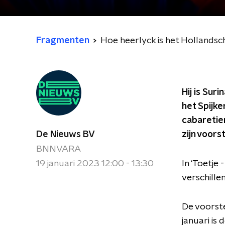
Fragmenten
Hoe heerlyck is het Hollandsc
Hij is Sur
het Spijke
cabaretier
De Nieuws BV
zijn voorst
BNNVARA
19 januari 2023 12:00 - 13:30
In 'Toetje
verschille
De voorste
januari is 