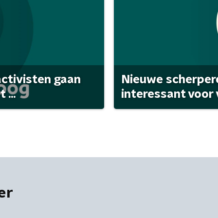
activisten gaan
Nieuwe scherpere
...
interessant voor
er