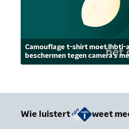
Camouflage t-shirt moet lhbti-
beschermen tegen camera's met 
Wie luistert
weet me