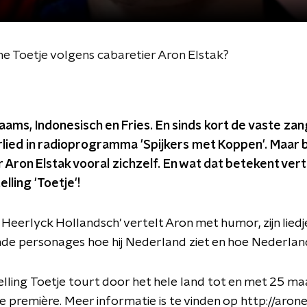
he Toetje volgens cabaretier Aron Elstak?
inaams, Indonesisch en Fries. En sinds kort de vaste za
rlied in radioprogramma 'Spijkers met Koppen'. Maar b
 Aron Elstak vooral zichzelf. En wat dat betekent vertel
elling 'Toetje'!
 - Heerlyck Hollandsch' vertelt Aron met humor, zijn liedj
nde personages hoe hij Nederland ziet en hoe Nederlan
lling Toetje tourt door het hele land tot en met 25 ma
de première. Meer informatie is te vinden op http://arone