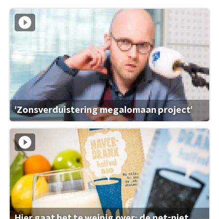
'Zonsverduistering megalomaan project'
Hier gaat het te weinig over: de net-niet