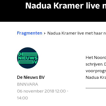
Nadua Kramer live 
Fragmenten
Nadua Kramer live met haar 
Het Noord
schrijven.
voorprogr
De Nieuws BV
Nadua Kram
BNNVARA
06 november 2018 12:00 -
14:00