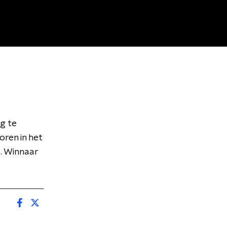
g te
oren in het
. Winnaar