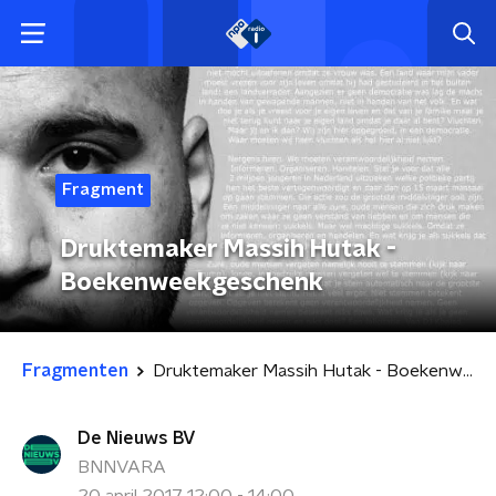
Fragment
Druktemaker Massih Hutak -
Boekenweekgeschenk
Fragmenten
Druktemaker Massih Hutak - Boekenweekgeschenk
De Nieuws BV
BNNVARA