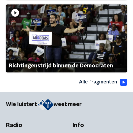
Richtingenstrijd binnen de Democraten
Alle fragmenten
Wie luistert
weet meer
Radio
Info