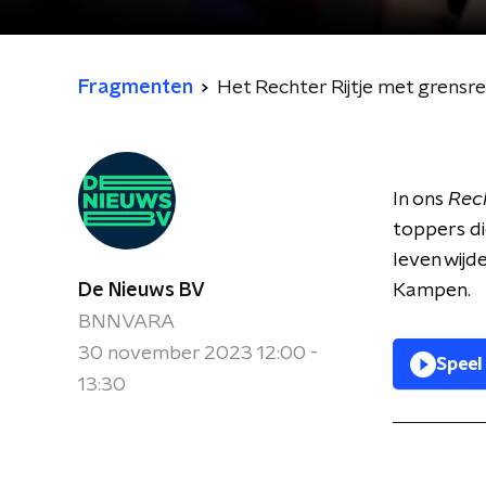
Fragmenten
Het Rechter Rijtje met grensr
In ons
Rech
toppers di
leven wijd
De Nieuws BV
Kampen.
BNNVARA
30 november 2023 12:00 -
Speel
13:30