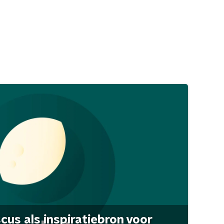
scus als inspiratiebron voor