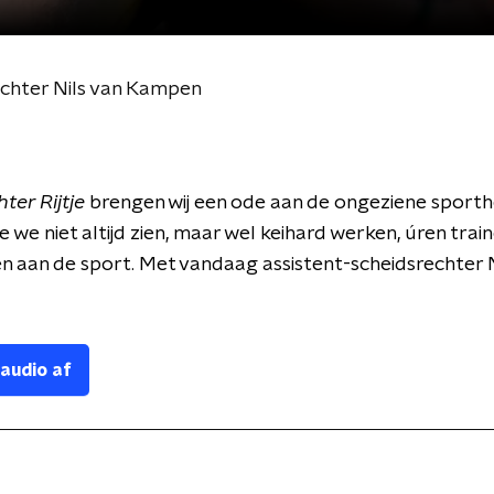
echter Nils van Kampen
ter Rijtje
brengen wij een ode aan de ongeziene sporth
e we niet altijd zien, maar wel keihard werken, úren trai
en aan de sport. Met vandaag assistent-scheidsrechter N
 audio af