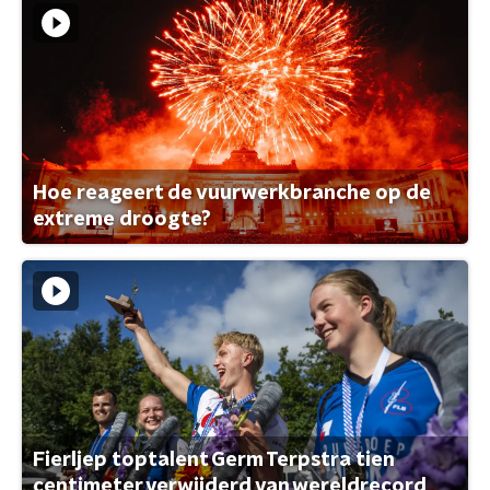
Hoe reageert de vuurwerkbranche op de
extreme droogte?
Fierljep toptalent Germ Terpstra tien
centimeter verwijderd van wereldrecord