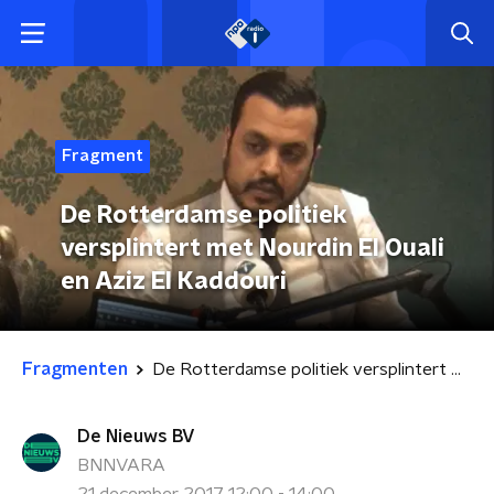
Fragment
De Rotterdamse politiek
versplintert met Nourdin El Ouali
en Aziz El Kaddouri
Fragmenten
De Rotterdamse politiek versplintert met Nourdin El Ouali en Aziz El Kaddouri
De Nieuws BV
BNNVARA