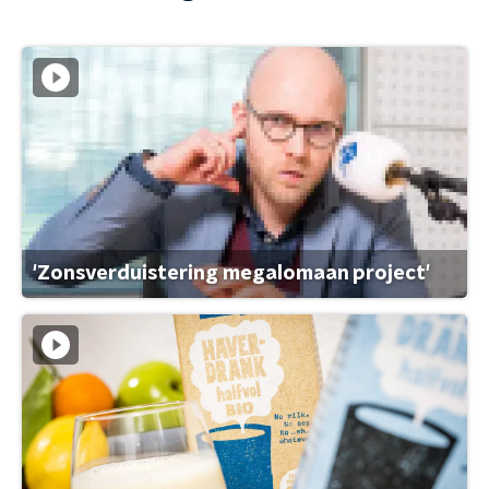
'Zonsverduistering megalomaan project'