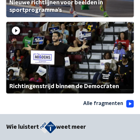
Nieuwe richtlijnen voor beelden in
sportprogramma's
Richtingenstrijd binnen de Democraten
Alle fragmenten
Wie luistert
weet meer