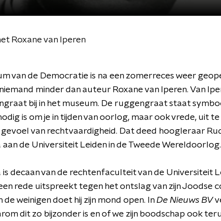
t Roxane van Iperen
m van de Democratie is na een zomerreces weer geope
niemand minder dan auteur Roxane van Iperen. Van Ipe
ngraat bij in het museum. De ruggengraat staat symbo
odig is om je in tijden van oorlog, maar ook vrede, uit t
 gevoel van rechtvaardigheid. Dat deed hoogleraar Ru
 aan de Universiteit Leiden in de Tweede Wereldoorlog.
 is decaan van de rechtenfaculteit van de Universiteit L
0 een rede uitspreekt tegen het ontslag van zijn Joodse co
n de weinigen doet hij zijn mond open. In
De Nieuws BV
v
rom dit zo bijzonder is en of we zijn boodschap ook teru