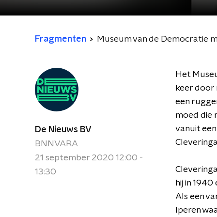
Fragmenten
Museum van de Democratie me
Het Museu
keer door 
een rugge
moed die n
vanuit een
De Nieuws BV
Cleveringa
BNNVARA
21 september 2020 12:00 -
Cleveringa
13:30
hij in 194
Als een va
Iperen waa