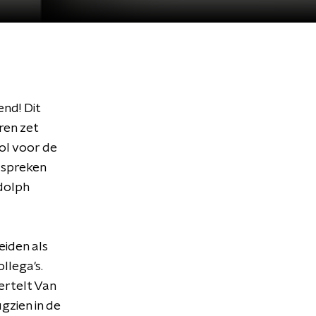
nd! Dit
ren zet
ol voor de
e spreken
dolph
eiden als
llega's.
ertelt Van
gzien in de