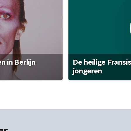
 in Berlijn
De heilige Fransi
jongeren
er