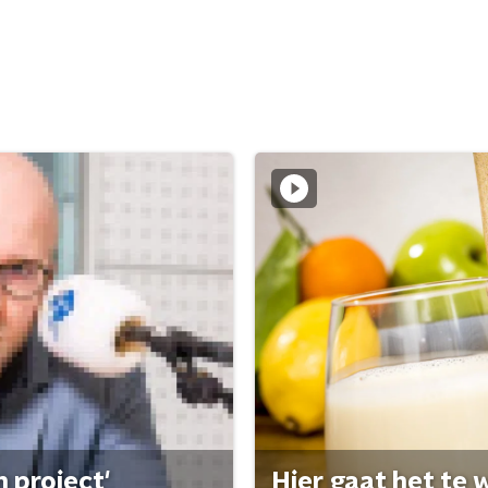
 project'
Hier gaat het te w