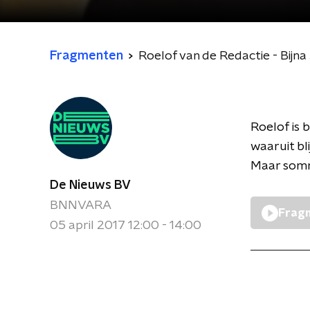
Fragmenten
Roelof van de Redactie - Bijna
Roelof is 
waaruit bl
Maar somm
De Nieuws BV
BNNVARA
Fragm
05 april 2017 12:00 - 14:00