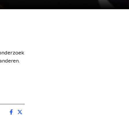
t onderzoek
randeren.