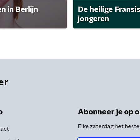
 in Berlijn
De heilige Fransi
jongeren
er
o
Abonneer je op o
Elke zaterdag het beste
act