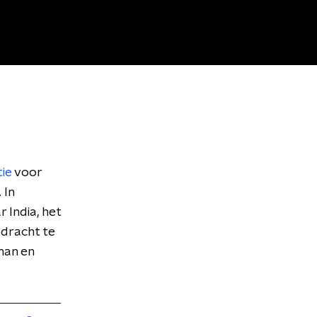
ie
voor
 In
 India, het
dracht te
man en