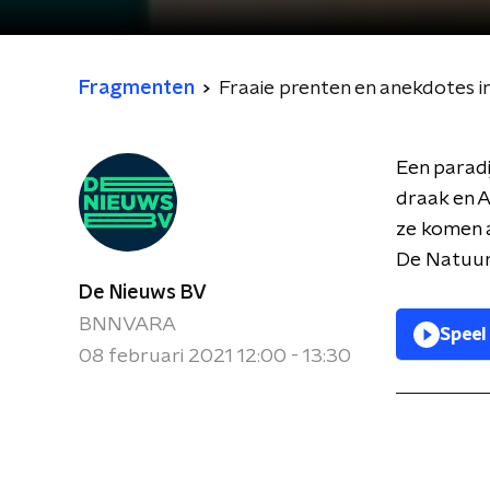
Fragmenten
Fraaie prenten en anekdotes 
Een paradi
draak en A
ze komen a
De Natuur'
De Nieuws BV
BNNVARA
Speel
08 februari 2021 12:00 - 13:30