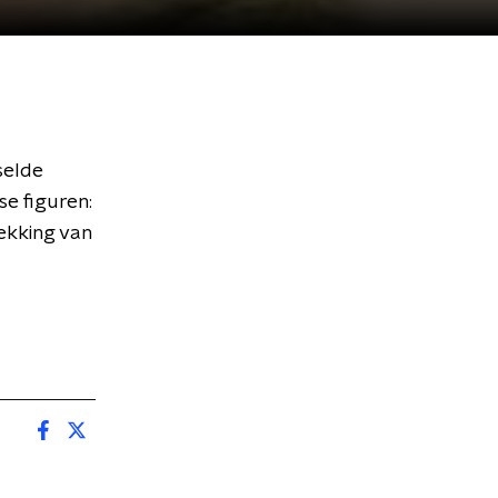
selde
e figuren:
dekking van