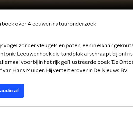
in boek over 4 eeuwen natuuronderzoek
jsvogel zonder vleugels en poten, een in elkaar geknut
ntonie Leeuwenhoek die tandplak afschraapt bij onfriss
llemaal voorbij in het rijk geïllustreerde boek 'De Ont
 van Hans Mulder. Hij vertelt erover in De Nieuws BV.
 audio af