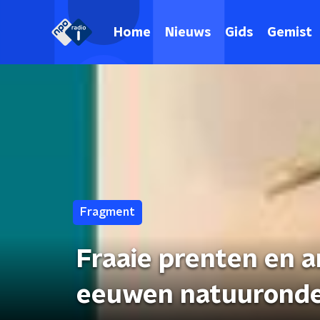
Home
Nieuws
Gids
Gemist
Fragment
Fraaie prenten en a
eeuwen natuurond