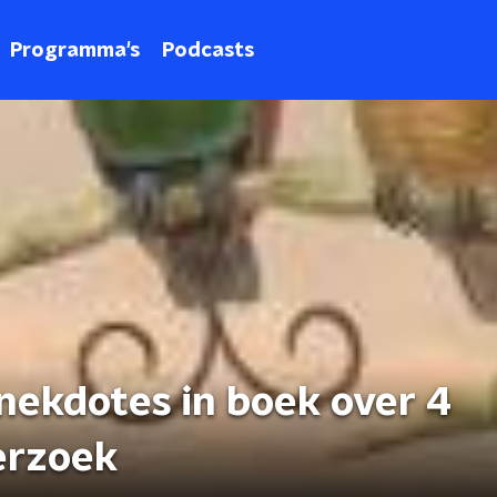
Programma's
Podcasts
nekdotes in boek over 4
erzoek