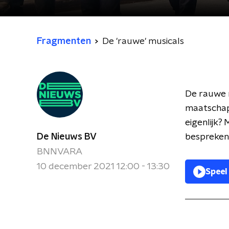
Fragmenten
De 'rauwe' musicals
De rauwe m
maatschapp
eigenlijk?
De Nieuws BV
bespreken 
BNNVARA
10 december 2021 12:00 - 13:30
Speel