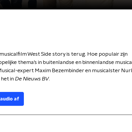
usicalfilm West Side story is terug. Hoe populair zijn
elijke thema's in buitenlandse en binnenlandse musica
 Musical-expert Maxim Bezembinder en musicalster Nurl
het in
De Nieuws BV
.
 audio af