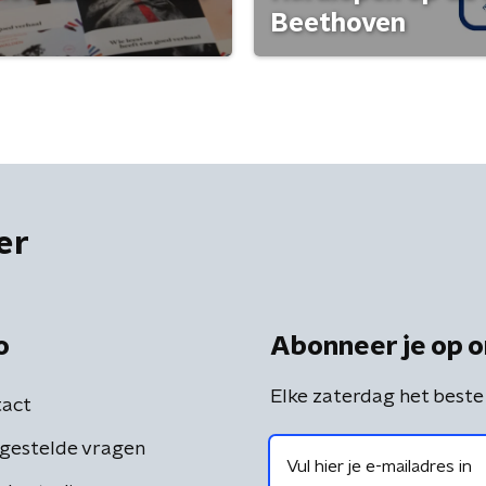
Beethoven
er
o
Abonneer je op o
Elke zaterdag het beste
act
gestelde vragen