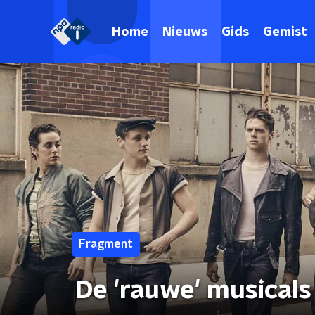
Home
Nieuws
Gids
Gemist
Fragment
De 'rauwe' musicals