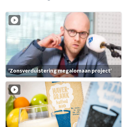
'Zonsverduistering megalomaan project'