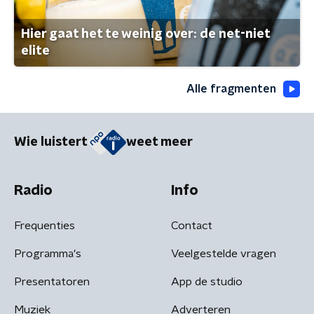
Hier gaat het te weinig over: de net-niet
elite
Alle fragmenten
Wie luistert
weet meer
Radio
Info
Frequenties
Contact
Programma's
Veelgestelde vragen
Presentatoren
App de studio
Muziek
Adverteren