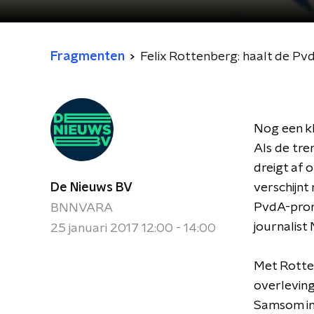
Fragmenten
Felix Rottenberg: haalt de P
Nog een k
Als de tren
dreigt af 
De Nieuws BV
verschijn
PvdA-prom
BNNVARA
journalist
25 januari 2017 12:00 - 14:00
Met Rotte
overleving
Samsom in