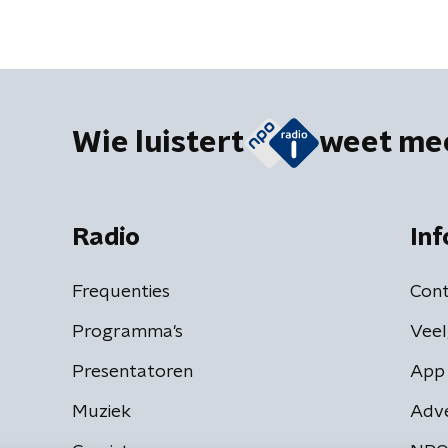
Wie luistert
weet me
Radio
Inf
Frequenties
Cont
Programma's
Veel
Presentatoren
App 
Muziek
Adv