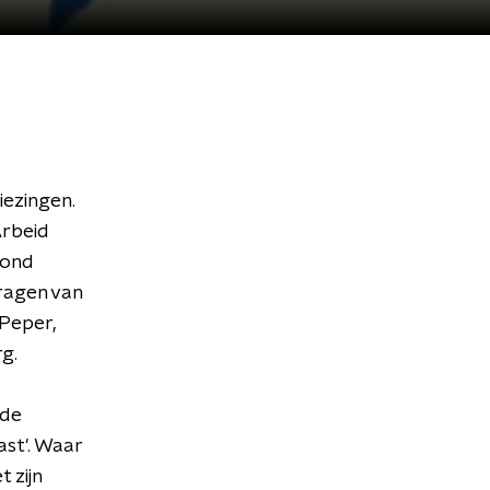
ezingen.
Arbeid
rond
ragen van
Peper,
g.
 de
ast'. Waar
 zijn