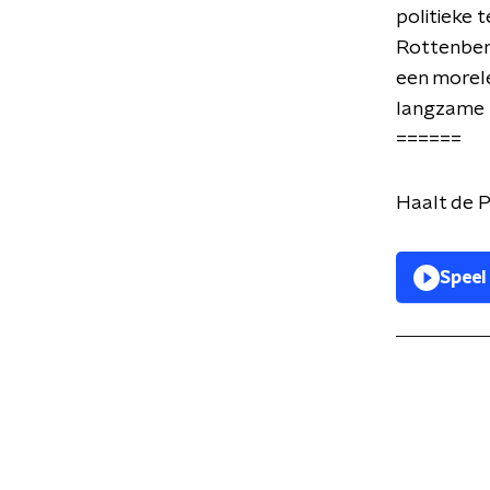
politieke 
Rottenberg.
een morele 
langzame 
======
Haalt de P
Speel