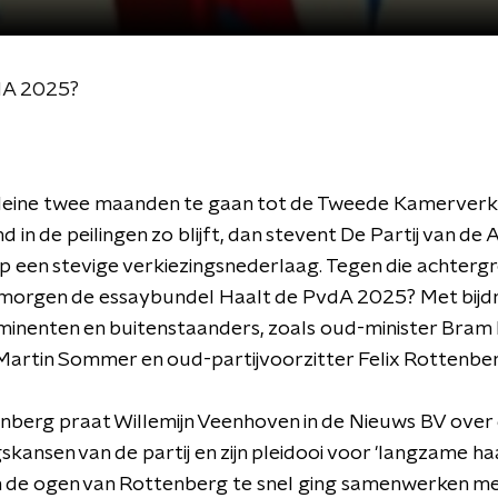
vdA 2025?
leine twee maanden te gaan tot de Tweede Kamerverki
d in de peilingen zo blijft, dan stevent De Partij van de 
op een stevige verkiezingsnederlaag. Tegen die achterg
t morgen de essaybundel Haalt de PvdA 2025? Met bijd
inenten en buitenstaanders, zoals oud-minister Bram 
 Martin Sommer en oud-partijvoorzitter Felix Rottenber
nberg praat Willemijn Veenhoven in de Nieuws BV over
skansen van de partij en zijn pleidooi voor 'langzame ha
 de ogen van Rottenberg te snel ging samenwerken met