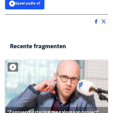
Speel audio af
Recente fragmenten
'Zonsverduistering megalomaan project'