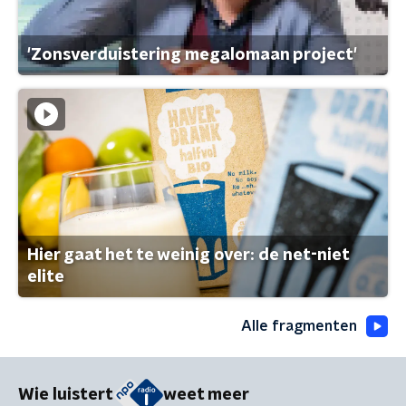
'Zonsverduistering megalomaan project'
Hier gaat het te weinig over: de net-niet
elite
Alle fragmenten
Wie luistert
weet meer