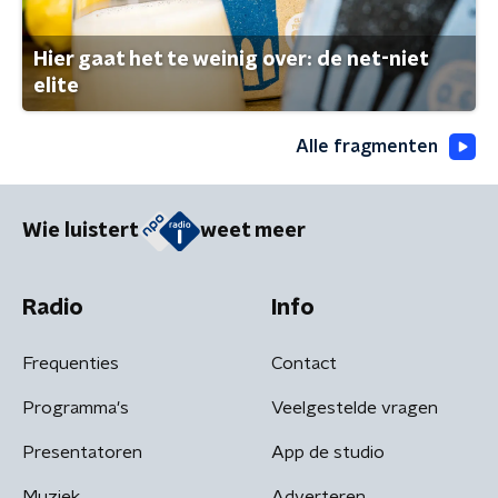
Hier gaat het te weinig over: de net-niet
elite
Alle fragmenten
Wie luistert
weet meer
Radio
Info
Frequenties
Contact
Programma's
Veelgestelde vragen
Presentatoren
App de studio
Muziek
Adverteren