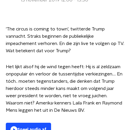
13 november 2019 12:00 - 13:30
'The circus is coming to town', twitterde Trump
vannacht. Straks beginnen de publiekelijke
impeachement verhoren. En die zijn live te volgen op TV.
Wat betekent dat voor Trump?
Het lijkt alsof hij de wind tegen heeft: Hij is al zeldzaam
onpopulair én verloor de tussentijdse verkiezingen.... En
tóch.. moeten tegenstanders, die denken dat Trump
hierdoor steeds minder kans maakt om volgend jaar
weer president te worden, niet te vroeg juichen.
Waarom niet? Amerika-kenners Laila Frank en Raymond
Mens leggen het uit in De Nieuws BV.
Speel audio af